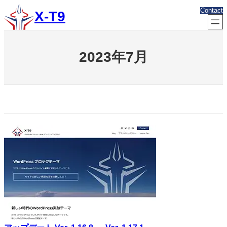
内
Contact
X-T9
容
を
ス
キ
2023年7月
ッ
プ